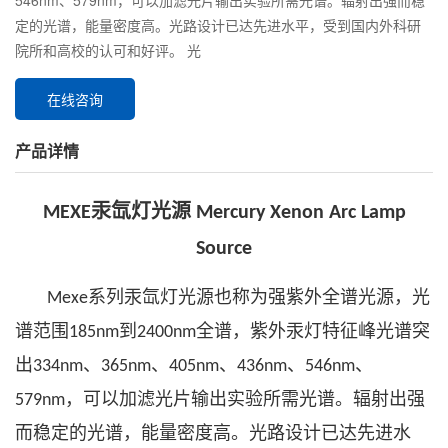
546nm、579nm，可以加滤光片输出实验所需光谱。辐射出强而稳
定的光谱，能量密度高。光路设计已达先进水平，受到国内外科研
院所和高校的认可和好评。 光
在线咨询
产品详情
汞氙灯光源
MEXE
Mercury Xenon Arc Lamp
Source
系列汞氙灯光源也称为强紫外全谱光源，光
Mexe
谱范围
到
全谱，紫外汞灯特征峰光谱突
185nm
2400nm
出
、
、
、
、
、
334nm
365nm
405nm
436nm
546nm
，可以加滤光片输出实验所需光谱。辐射出强
579nm
而稳定的光谱，能量密度高。光路设计已达先进水