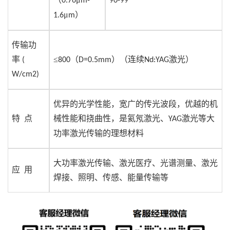
0.76
m-
90-99
μ
）
1.6
m
传输功
率
≤
（
）（连续
激光）
(
800
D=0.5mm
Nd:YAG
W/cm2)
优异的光学性能，宽广的传光波段，优越的机
特
点
械性能和挠曲性，是氦氖激光、
激光等大
YAG
功率激光传输的理想材料
大功率激光传输、激光医疗、光谱测量、激光
应
用
焊接、照明、传感、能量传输等