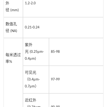
外
1.2-2.0
径
(mm)
数值孔
0.21-0.24
径
(NA)
紫外
光
μ
(0.25
m-
85-98
每米透过
μ
0.4
m)
率
%
可见光
（
μ
0.4
m-
97-99
μ
）
0.7
m
近红外
（
μ