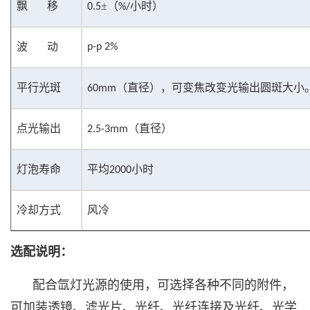
飘
移
±（
小时）
0.5
%/
波
动
p-p 2%
平行光斑
（直径），可变焦改变光输出圆斑大小
60mm
点光输出
（直径）
2.5-3mm
灯泡寿命
平均
小时
2000
冷却方式
风冷
选配说明：
配合氙灯光源的使用，可选择各种不同的附件，
可加装透镜、滤光片、光纤、光纤连接及光纤、光学