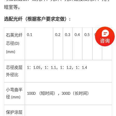
暗室等。
选配光纤（根据客户要求定做）
:
石英光纤
0.1
0.2
0.3
0.4
0.5
0.6
0.8
芯径
(D)
(mm)
芯径皮层
：
，
：
，
：
，
：
1
1.05
1
1.1
1
1.2
1
1.4
外径比
小弯曲半
（短时间），
（长时间）
100D
300D
径
(mm)
保护涂层